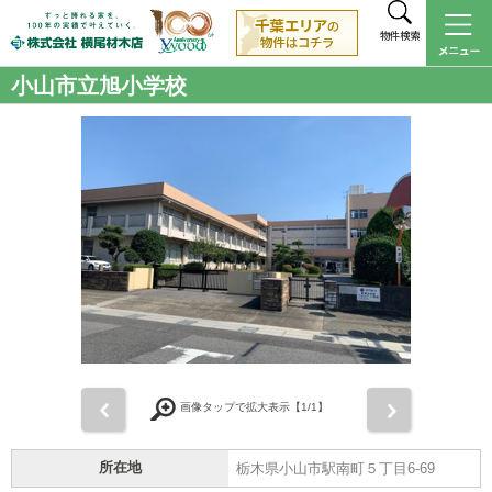
物件検索
小山市立旭小学校
前
次
画像タップで拡大表示【
1
/1】
所在地
栃木県小山市駅南町５丁目6-69