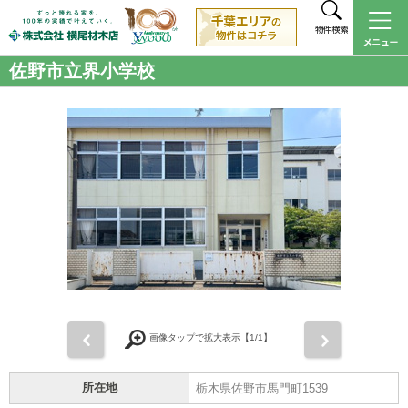
物件検索
佐野市立界小学校
前
次
画像タップで拡大表示【
1
/1】
所在地
栃木県佐野市馬門町1539