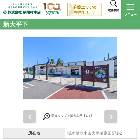
物件検索
新大平下
前
次
画像タップで拡大表示【
1
/1】
所在地
栃木県栃木市大平町富田571-2