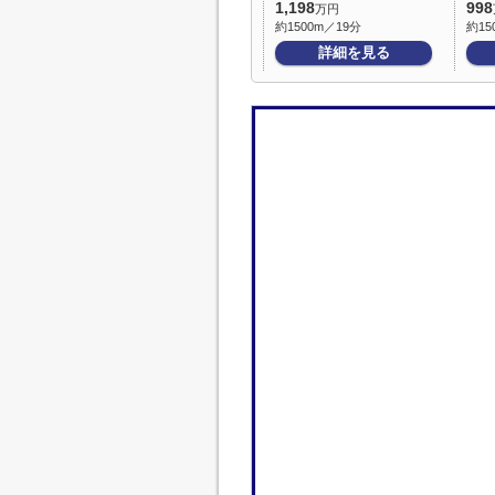
1,198
998
万円
約1500m／19分
約15
詳細を見る