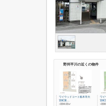
野州平川の近くの物件
ワイウッドコート栃木市大
ワイ
宮町第…
宮町
-/204.03㎡
-/20