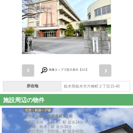
前
次
画像タップで拡大表示【
1
/1】
所在地
栃木県栃木市片柳町２丁目15-40
施設周辺の物件
売買｜新築一戸建
クライン栃木市箱森町第2期
東武日光線「新栃木」駅 徒歩24分
両毛線「栃木」駅 徒歩30分
東武日光線「合戦場」駅 徒歩42分