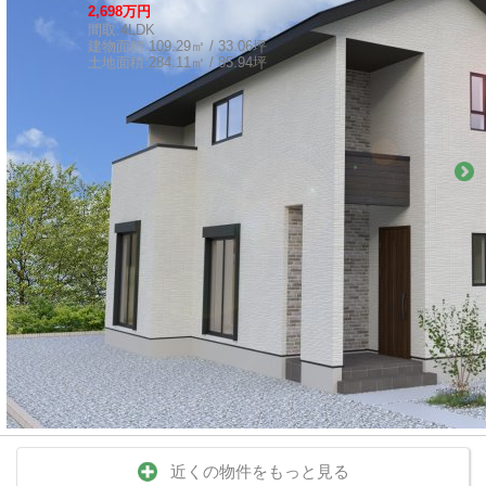
2,698万円
間取:
4LDK
建物面積:
109.29㎡ / 33.06坪
土地面積:
284.11㎡ / 85.94坪
近くの物件をもっと見る