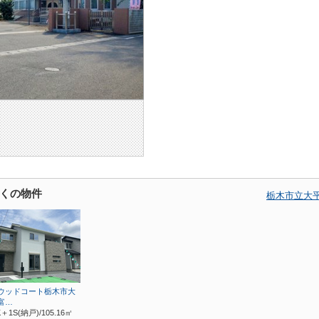
くの物件
栃木市立大
ウッドコート栃木市大
富…
K＋1S(納戸)/105.16㎡