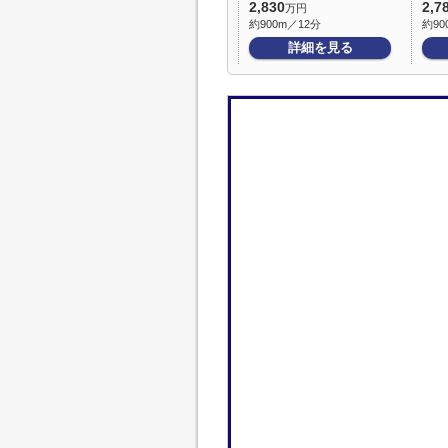
2,830
2,7
万円
約900m／12分
約90
詳細を見る