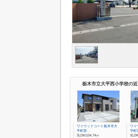
栃木市立大平西小学校の近
ワイウッドコート栃木市大
ワイ
平町富…
平町
3LDK/104.74㎡
3LD