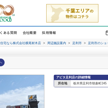
くある質問
会社概要
採用情報
譲住宅なら株式会社横尾材木店
>
周辺施設案内
>
足利市
>
足利市のショ
へ
アピタ足利店の詳細情報
所在地
栃木県足利市朝倉町245