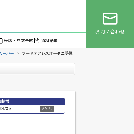
お問い合わせ
来店・見学予約
資料請求
スーパー
>
フードオアシスオータニ明保
細情報
73-5
MAP
▼