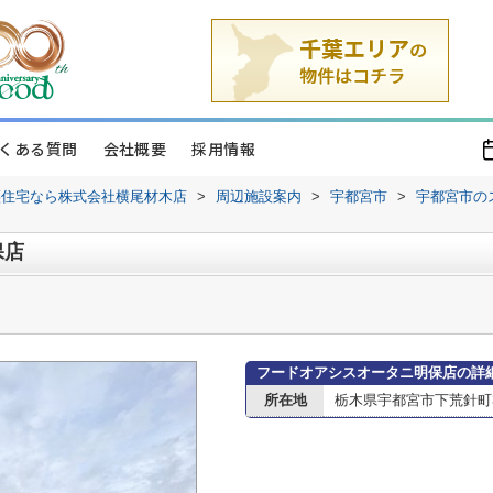
くある質問
会社概要
採用情報
譲住宅なら株式会社横尾材木店
>
周辺施設案内
>
宇都宮市
>
宇都宮市の
保店
フードオアシスオータニ明保店の詳
所在地
栃木県宇都宮市下荒針町34