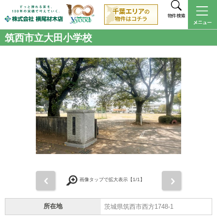
物件検索
筑西市立大田小学校
前
次
画像タップで拡大表示【
1
/1】
所在地
茨城県筑西市西方1748-1