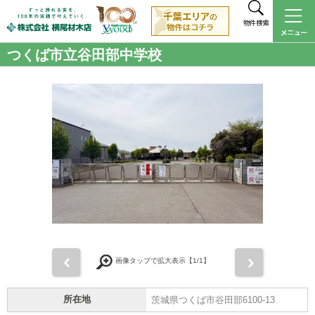
物件検索
つくば市立谷田部中学校
前
次
画像タップで拡大表示【
1
/1】
所在地
茨城県つくば市谷田部6100-13