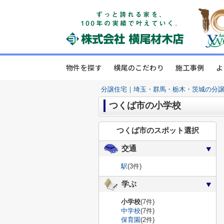
物件を探す
横尾のこだわり
施工事例
よ
分譲住宅｜埼玉・群馬・栃木・茨城の分
つくば市の小学校
つくば市のスポット選択
交通
駅
(3件)
学ぶ
小学校
(7件)
中学校
(7件)
保育園
(2件)