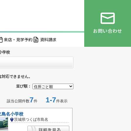
お問い合わせ
来店・見学予約
資料請求
小学校
は対応できません。
並び順：
7
1-7
該当公開件数
件
件表示
立島名小学校
茨城県つくば市島名