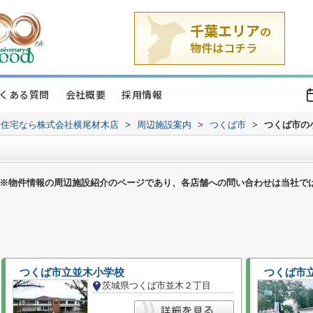
くある質問
会社概要
採用情報
譲住宅なら株式会社横尾材木店
>
周辺施設案内
>
つくば市
>
つくば市の
※物件情報の周辺施設紹介のページであり、各店舗への問い合わせは当社で
つくば市立並木小学校
つくば市
茨城県つくば市並木２丁目