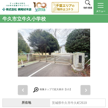
物件検索
牛久市立牛久小学校
前
次
画像タップで拡大表示【
1
/1】
所在地
茨城県牛久市牛久町2619