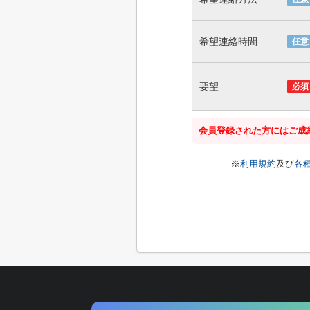
希望連絡時間
任意
要望
必須
会員登録された方にはご成
※
利用規約
及び
各