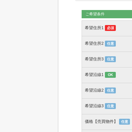
ご希望条件
希望住所1
必須
希望住所2
任意
希望住所3
任意
希望沿線1
OK
希望沿線2
任意
希望沿線3
任意
価格【売買物件】
任意