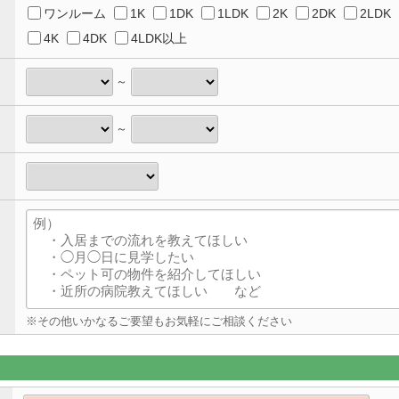
ワンルーム
1K
1DK
1LDK
2K
2DK
2LDK
4K
4DK
4LDK以上
～
～
※その他いかなるご要望もお気軽にご相談ください