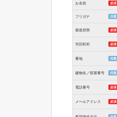
お名前
必須
フリガナ
任意
都道府県
必須
市区町村
必須
番地
任意
建物名／部屋番号
任意
電話番号
必須
メールアドレス
必須
希望連絡方法
任意