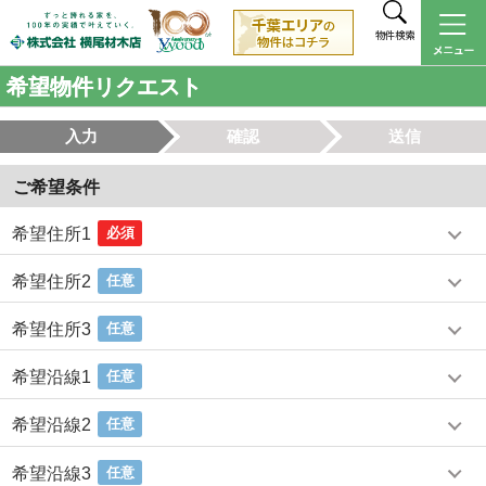
物件検索
希望物件リクエスト
入力
確認
送信
ご希望条件
希望住所1
必須
希望住所2
任意
希望住所3
任意
希望沿線1
任意
希望沿線2
任意
希望沿線3
任意