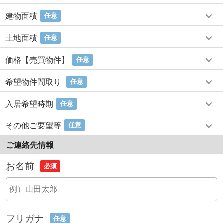
建物面積
任意
土地面積
任意
価格【売買物件】
任意
希望物件間取り
任意
入居希望時期
任意
その他ご要望等
任意
ご連絡先情報
お名前
必須
フリガナ
任意