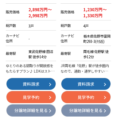
売地】
2,898万円～
1,230万円～
販売価格
販売価格
2,998万円
1,330万円
総戸数
総戸数
3戸
4戸
カーナビ
カーナビ
栃木県佐野市富岡
-
住所
住所
町293-3(付近)
東武佐野線 田沼
両毛線 佐野駅 徒
最寄駅
最寄駅
駅 徒歩14分
歩12分
ゆとりのある間取りが開放感を
JR両毛線「佐野」駅が徒歩圏内
もたらすプラン♪ LDKはストレ
なので、通勤・通学しやすい立
ートタイプなので空間を目一杯
地です！イオンタウン佐野まで
使えて家具の配置もラクラク。
徒歩約7分なので、日用品のお買
資料請求
資料請求
内装色資料を店舗にてご用意し
い物に便利です。佐野市街地を
ていますのでお気軽にお問い合
展望できる観音山公園まで徒歩3
見学予約
見学予約
わせください。
分と近く、緑のある環境で過ご
せます。
分譲地詳細を見る
分譲地詳細を見る