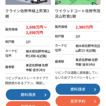
クライン佐野市植上町第3
ワイウッドコート佐野市茂
期
呂山町第1期
販売価格
2,698万円～
2,980万円
販売価格
2,898万円
総戸数
3戸
総戸数
3戸
カーナビ
栃木県佐野市茂呂
住所
山町15-9(近隣)
カーナビ
栃木県佐野市植上
住所
町1498-4(近隣)
東武佐野線 佐野
最寄駅
市駅 徒歩34分
東武佐野線 佐野
最寄駅
市駅 徒歩24分
リビングは道路に直接面してい
ないためプライバシーをしっか
リビングはストレートタイプで
り守ります。ストレートタイプ
開放感のあるプラン。隣接した
のLDKなのでお庭への開放感が
洋室は様々な用途で使える使い
資料請求
感じられるプランです。内装色
勝手のいいお部屋になっていま
資料請求
資料を店舗にてご用意していま
す。内装色資料を店舗にてご用
見学予約
すのでお気軽にお問い合わせく
意していますのでお気軽にお問