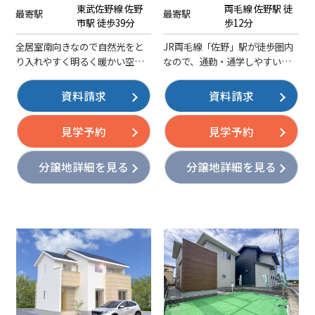
東武佐野線 佐野
両毛線 佐野駅 徒
最寄駅
最寄駅
市駅 徒歩39分
歩12分
全居室南向きなので自然光をと
JR両毛線「佐野」駅が徒歩圏内
り入れやすく明るく暖かい空間
なので、通勤・通学しやすい立
で過ごせます♪主寝室北側の
地です！イオンタウン佐野まで
WICは洋服やコートをたっぷり
徒歩約7分なので、日用品のお買
資料請求
資料請求
掛けられる3.7帖大容量！内装色
い物に便利です。佐野市街地を
資料を店舗にてご用意していま
展望できる観音山公園まで徒歩3
見学予約
見学予約
すのでお気軽にお問い合わせく
分と近く、緑のある環境で過ご
ださい。
せます。
分譲地詳細を見る
分譲地詳細を見る