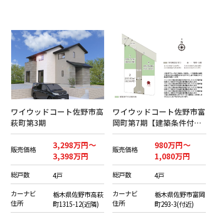
ワイウッドコート佐野市高
ワイウッドコート佐野市富
萩町第3期
岡町第7期【建築条件付き
売地】
3,298万円～
980万円～
販売価格
販売価格
3,398万円
1,080万円
総戸数
総戸数
4戸
4戸
カーナビ
カーナビ
栃木県佐野市高萩
栃木県佐野市富岡
住所
住所
町1315-12(近隣)
町293-3(付近)