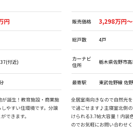
0万円
3,298万円～
販売価格
総戸数
4戸
カーナビ
37(付近)
栃木県佐野市高萩町
住所
分
最寄駅
東武佐野線 佐野
地が誕生！教育施設・商業施
全居室南向きなので自然光を
らしやすい住環境です。分譲
で過ごせます♪主寝室北側の
とができます。
けられる3.7帖大容量！内
のでお気軽にお問い合わせく