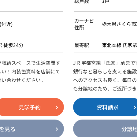
総戸数
3戸
カーナビ
(付近)
栃木県さくら市草川
住所
 徒歩34分
最寄駅
東北本線 氏家駅
き収納スペースで生活空間す
J R 宇都宮線「氏家」駅ま
しい！内装色資料を店舗にて
銀行など暮らしを支える施設
問い合わせください。
へのアクセスも良く、毎日の
も分譲地のため、ご近所づき
見学予約
資料請求
を見る
分譲