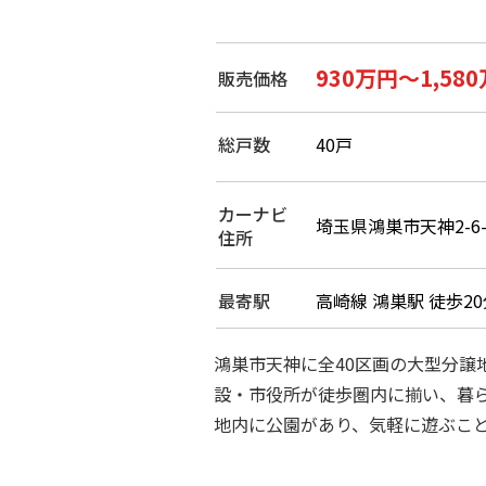
930万円～1,58
販売価格
総戸数
40戸
カーナビ
埼玉県鴻巣市天神2-6-
住所
最寄駅
高崎線 鴻巣駅 徒歩20
鴻巣市天神に全40区画の大型分譲
設・市役所が徒歩圏内に揃い、暮
地内に公園があり、気軽に遊ぶこ