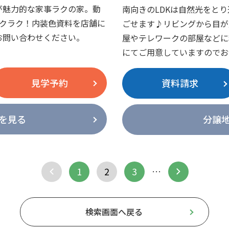
が魅力的な家事ラクの家。動
南向きのLDKは自然光をと
ラクラク！内装色資料を店舗に
ごせます♪リビングから目が
お問い合わせください。
屋やテレワークの部屋などに
にてご用意していますのでお
見学予約
資料請求
を見る
分譲
1
2
3
…
検索画面へ戻る