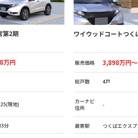
宮第2期
ワイウッドコートつく
98万円
3,898万円～
販売価格
総戸数
4戸
カーナビ
25(現地)
-
住所
33分
最寄駅
つくばエクスプレ