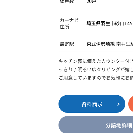
総戸数
20戸
カーナビ
埼玉県羽生市砂山145
住所
最寄駅
東武伊勢崎線 南羽生駅
キッチン裏に備えたカウンター付
っきり♪明るい広々リビングが嬉
ご用意していますのでお気軽にお
資料請求
分譲地詳細