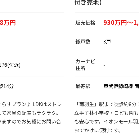
付き売地】
98万円
930万円～1
販売価格
総戸数
3戸
カーナビ
76(付近)
-
住所
歩14分
最寄駅
東武伊勢崎線 南
らすプラン♪ LDKはストレ
「南羽生」駅まで徒歩約8分
えて家具の配置もラクラク。
立手子林小学校・こども園も
いますのでお気軽にお問い合
も安心です。イオンモール羽
おでかけに便利です。