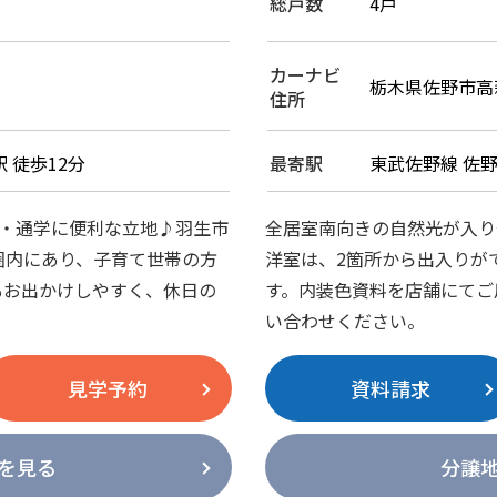
総戸数
4戸
カーナビ
栃木県佐野市高萩町
住所
 徒歩12分
最寄駅
東武佐野線 佐野
勤・通学に便利な立地♪羽生市
全居室南向きの自然光が入り
圏内にあり、子育て世帯の方
洋室は、2箇所から出入りが
もお出かけしやすく、休日の
す。内装色資料を店舗にてご
い合わせください。
見学予約
資料請求
を見る
分譲