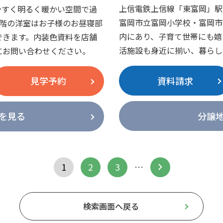
上信電鉄上信線「東富岡」駅
やすく明るく暖かい空間で過
富岡市立富岡小学校・富岡市
1階の洋室はお子様のお昼寝部
内にあり、子育て世帯にも嬉
できます。内装色資料を店舗
活施設も身近に揃い、暮らし
にお問い合わせください。
資料請求
見学予約
分譲
を見る
1
2
3
…
検索画面へ戻る