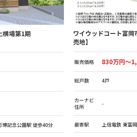
ワイウッドコート富岡
上横場第1期
売地】
830万円～1
販売価格
総戸数
4戸
カーナビ
-
住所
最寄駅
上信電鉄 東富岡
万博記念公園駅 徒歩40分