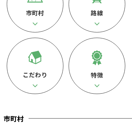
市町村
路線
こだわり
特徴
市町村