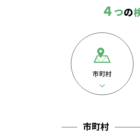
４
つ
の
市町村
市町村