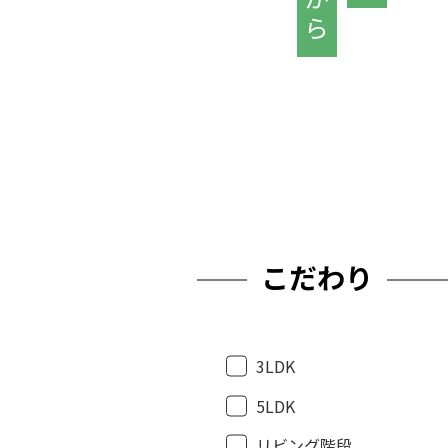
こだわり
3LDK
5LDK
リビング階段