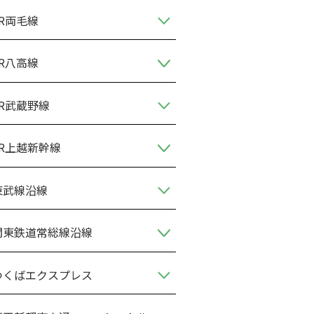
JR両毛線
JR八高線
JR武蔵野線
JR上越新幹線
東武線沿線
関東鉄道常総線沿線
つくばエクスプレス