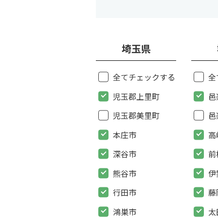
埼玉県
全てチェックする
全
児玉郡上里町
邑
児玉郡美里町
邑
本庄市
高
深谷市
前
熊谷市
伊
行田市
藤
鴻巣市
太