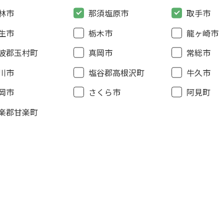
林市
那須塩原市
取手市
生市
栃木市
龍ヶ崎市
波郡玉村町
真岡市
常総市
川市
塩谷郡高根沢町
牛久市
岡市
さくら市
阿見町
楽郡甘楽町