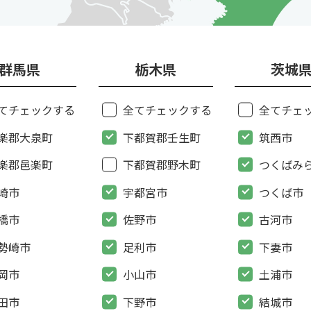
群馬県
栃木県
茨城
てチェックする
全てチェックする
全てチェ
楽郡大泉町
下都賀郡壬生町
筑西市
楽郡邑楽町
下都賀郡野木町
つくばみ
崎市
宇都宮市
つくば市
橋市
佐野市
古河市
勢崎市
足利市
下妻市
岡市
小山市
土浦市
田市
下野市
結城市