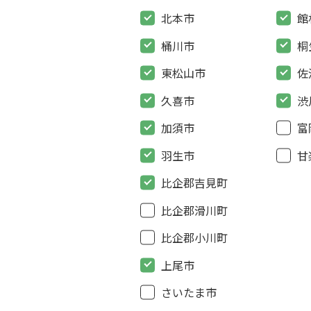
北本市
館
桶川市
桐
東松山市
佐
久喜市
渋
加須市
富
羽生市
甘
比企郡吉見町
比企郡滑川町
比企郡小川町
上尾市
さいたま市