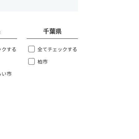
県
千葉県
ックする
全てチェックする
柏市
らい市