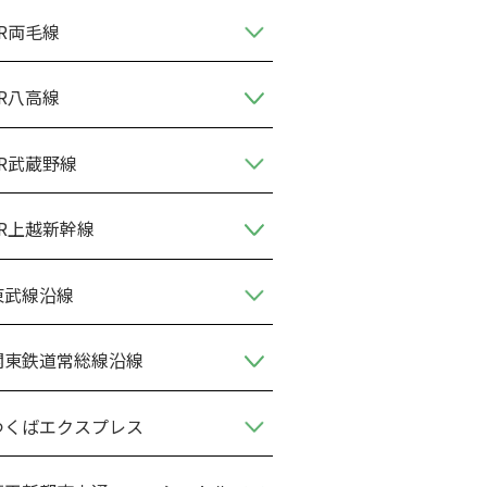
JR両毛線
JR八高線
JR武蔵野線
JR上越新幹線
東武線沿線
関東鉄道常総線沿線
つくばエクスプレス