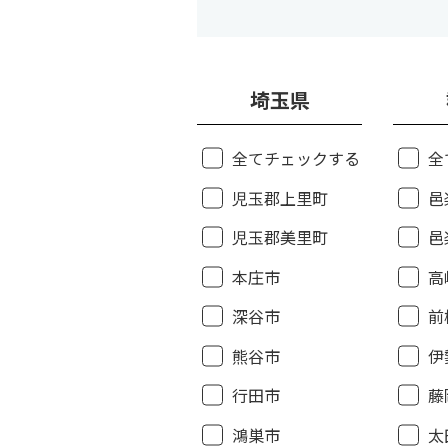
埼玉県
全てチェックする
全
児玉郡上里町
邑
児玉郡美里町
邑
本庄市
高
深谷市
前
熊谷市
伊
行田市
藤
鴻巣市
太