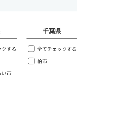
県
千葉県
ックする
全てチェックする
柏市
らい市