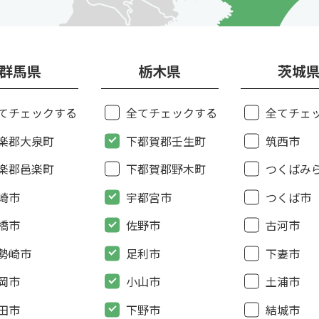
群馬県
栃木県
茨城
てチェックする
全てチェックする
全てチェ
楽郡大泉町
下都賀郡壬生町
筑西市
楽郡邑楽町
下都賀郡野木町
つくばみ
崎市
宇都宮市
つくば市
橋市
佐野市
古河市
勢崎市
足利市
下妻市
岡市
小山市
土浦市
田市
下野市
結城市