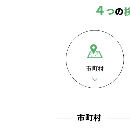
４
つ
の
市町村
市町村