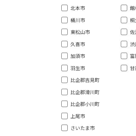
北本市
館
桶川市
桐
東松山市
佐
久喜市
渋
加須市
富
羽生市
甘
比企郡吉見町
比企郡滑川町
比企郡小川町
上尾市
さいたま市