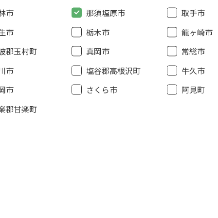
林市
那須塩原市
取手市
生市
栃木市
龍ヶ崎市
波郡玉村町
真岡市
常総市
川市
塩谷郡高根沢町
牛久市
岡市
さくら市
阿見町
楽郡甘楽町