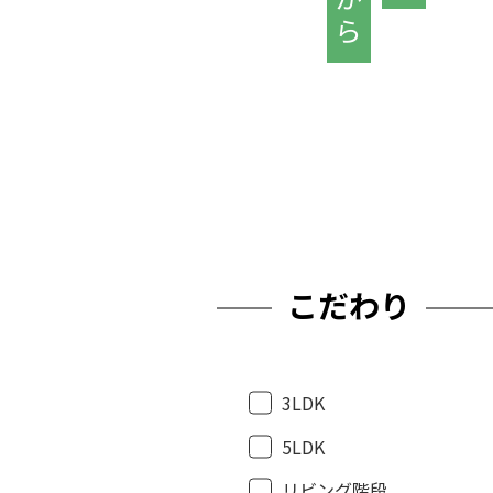
こだわり
3LDK
5LDK
リビング階段