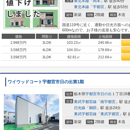
交通
東北本線
「
岡本
」駅 徒歩40分
東北本線
「
宇都宮
」駅 徒歩53分
新築
2階建
木造
築年
階数
構造
国道119号に近く、通勤や日光方面へ
600mなので、お子様の送迎も安心です
価格
間取り
建物面積
土地面積
2,998
万円
3LDK
103.23㎡
240.96㎡
3,598
万円
4LDK
104.33㎡
178.69㎡
3,598
万円
3LDK
82.81㎡
212.69㎡
ワイウッドコート宇都宮市日の出第1期
栃木県
宇都宮市
日の出
１丁目18番
住所
交通
東武宇都宮線
「
南宇都宮
」駅 徒
日光線
「
鶴田
」駅 徒歩24分
東武宇都宮線
「
東武宇都宮
」駅 
新築
2階建
木造
築年
階数
構造