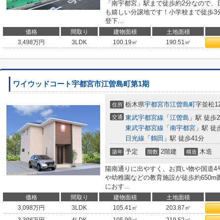
「南宇都宮」駅まで徒歩約2分なので、
も嬉しい分譲地です！小学校まで徒歩3
登下...
価格
間取り
建物面積
土地面積
3,498
万円
3LDK
100.19㎡
190.51㎡
ワイウッドコート宇都宮市江曽島町第1期
栃木県
宇都宮市
江曽島町
字並松12
住所
交通
東武宇都宮線
「
江曽島
」駅 徒歩2
東武宇都宮線
「
南宇都宮
」駅 徒
日光線
「
鶴田
」駅 徒歩41分
予定
2階建
木造
築年
階数
構造
陽南通りに出やすく、お買い物や国道4
や幼稚園などの教育施設が徒歩約650
におす...
価格
間取り
建物面積
土地面積
3,098
万円
3LDK
105.41㎡
203.87㎡