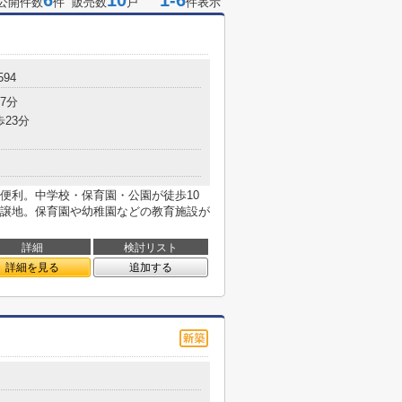
6
10
1-6
公開件数
件 販売数
戸
件表示
94
7分
歩23分
便利。中学校・保育園・公園が徒歩10
譲地。保育園や幼稚園などの教育施設が
詳細
検討リスト
詳細を見る
追加する