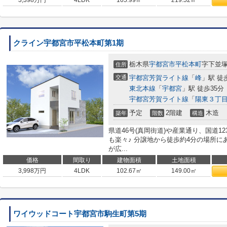
3,398
万円
4LDK
105.99㎡
219.52㎡
クライン宇都宮市平松本町第1期
栃木県
宇都宮市
平松本町
字下並塚9
住所
交通
宇都宮芳賀ライト線
「
峰
」駅 徒
東北本線
「
宇都宮
」駅 徒歩35分
宇都宮芳賀ライト線
「
陽東３丁
予定
2階建
木造
築年
階数
構造
県道46号(真岡街道)や産業通り、国道
も楽々♪ 分譲地から徒歩約4分の場所
が広...
価格
間取り
建物面積
土地面積
3,998
万円
4LDK
102.67㎡
149.00㎡
ワイウッドコート宇都宮市駒生町第5期