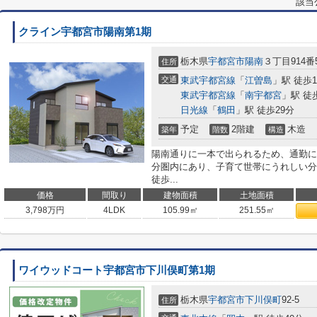
該当
クライン宇都宮市陽南第1期
栃木県
宇都宮市
陽南
３丁目914番5
住所
交通
東武宇都宮線
「
江曽島
」駅 徒歩1
東武宇都宮線
「
南宇都宮
」駅 徒
日光線
「
鶴田
」駅 徒歩29分
予定
2階建
木造
築年
階数
構造
陽南通りに一本で出られるため、通勤に
分圏内にあり、子育て世帯にうれしい分
徒歩...
価格
間取り
建物面積
土地面積
3,798
万円
4LDK
105.99㎡
251.55㎡
ワイウッドコート宇都宮市下川俣町第1期
栃木県
宇都宮市
下川俣町
92-5
住所