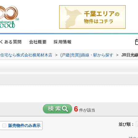
くある質問
会社概要
採用情報
譲住宅なら株式会社横尾材木店
>
(戸建(売買))路線・駅から探す
>
JR日光線
6
件が該当
並び順：
販売物件のみ表示