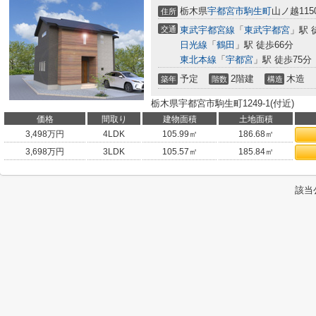
栃木県
宇都宮市
駒生町
山ノ越115
住所
交通
東武宇都宮線
「
東武宇都宮
」駅 
日光線
「
鶴田
」駅 徒歩66分
東北本線
「
宇都宮
」駅 徒歩75分
予定
2階建
木造
築年
階数
構造
栃木県宇都宮市駒生町1249-1(付近)
価格
間取り
建物面積
土地面積
3,498
万円
4LDK
105.99㎡
186.68㎡
3,698
万円
3LDK
105.57㎡
185.84㎡
該当