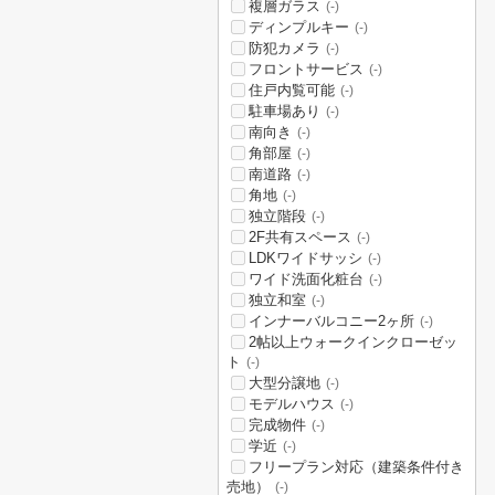
複層ガラス
(-)
ディンプルキー
(-)
防犯カメラ
(-)
フロントサービス
(-)
住戸内覧可能
(-)
駐車場あり
(-)
南向き
(-)
角部屋
(-)
南道路
(-)
角地
(-)
独立階段
(-)
2F共有スペース
(-)
LDKワイドサッシ
(-)
ワイド洗面化粧台
(-)
独立和室
(-)
インナーバルコニー2ヶ所
(-)
2帖以上ウォークインクローゼッ
ト
(-)
大型分譲地
(-)
モデルハウス
(-)
完成物件
(-)
学近
(-)
フリープラン対応（建築条件付き
売地）
(-)