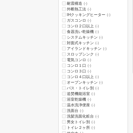
耐震構造
(-)
外断熱工法
(-)
IHクッキングヒーター
(-)
ガスコンロ
(-)
コンロ２口以上
(-)
食器洗い乾燥機
(-)
システムキッチン
(-)
対面式キッチン
(-)
アイランドキッチン
(-)
スロップシンク
(-)
電気コンロ
(-)
コンロ１口
(-)
コンロ３口
(-)
コンロ４口以上
(-)
オープンキッチン
(-)
バス・トイレ別
(-)
追焚機能浴室
(-)
浴室乾燥機
(-)
温水洗浄便座
(-)
洗面台
(-)
洗髪洗面化粧台
(-)
男女トイレ別
(-)
トイレ２ヶ所
(-)