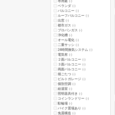
専用庭
(-)
ベランダ
(-)
バルコニー
(-)
ルーフバルコニー
(-)
出窓
(-)
都市ガス
(-)
プロパンガス
(-)
浄化槽
(-)
オール電化
(-)
二重サッシ
(-)
24時間換気システム
(-)
電気有
(-)
２面バルコニー
(-)
３面バルコニー
(-)
両面バルコニー
(-)
堀ごたつ
(-)
ビルトガレージ
(-)
個別空調
(-)
給湯室
(-)
照明器具付き
(-)
コインランドリー
(-)
駐輪場
(-)
バイク置場あり
(-)
免震構造
(-)