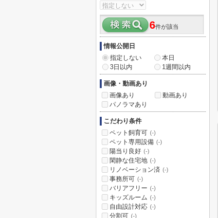
6
件が該当
情報公開日
指定しない
本日
3日以内
1週間以内
画像・動画あり
画像あり
動画あり
パノラマあり
こだわり条件
ペット飼育可
(-)
ペット専用設備
(-)
陽当り良好
(-)
閑静な住宅地
(-)
リノベーション済
(-)
事務所可
(-)
バリアフリー
(-)
キッズルーム
(-)
自由設計対応
(-)
分割可
(-)