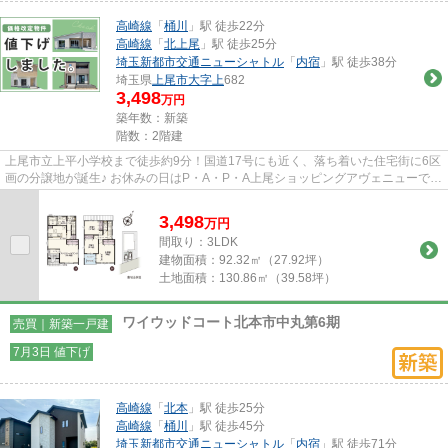
高崎線
「
桶川
」駅 徒歩22分
高崎線
「
北上尾
」駅 徒歩25分
埼玉新都市交通ニューシャトル
「
内宿
」駅 徒歩38分
埼玉県
上尾市
大字上
682
3,498
万円
築年数：新築
階数：2階建
上尾市立上平小学校まで徒歩約9分！国道17号にも近く、落ち着いた住宅街に6区
画の分譲地が誕生♪ お休みの日はP・A・P・A上尾ショッピングアヴェニューでシ
ョッピングを楽しめます。 ま...
3,498
万
円
間取り：3LDK
建物面積：
92.32㎡（27.92坪）
土地面積：
130.86㎡（39.58坪）
ワイウッドコート北本市中丸第6期
売買｜新築一戸建
7月3日 値下げ
高崎線
「
北本
」駅 徒歩25分
高崎線
「
桶川
」駅 徒歩45分
埼玉新都市交通ニューシャトル
「
内宿
」駅 徒歩71分