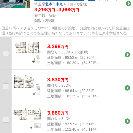
埼玉県
北本市
中丸
４丁目90(現地)
3,298
3,998
万円～
万円
築年数：新築
階数：2階建
国道17号へアクセスしやすい、8区画の分譲地。 分譲地内に敷かれた開発道路は
通り抜けを防ぐことで安全性が高くなっております。 北本市立東小学校まで徒歩
9分と近く、お子様の通学も...
3,298
万
円
間取り：3LDK＋1S(納戸)
建物面積：
98.53㎡（29.80坪）
土地面積：
180.29㎡（54.53坪）
3,830
万
円
間取り：3LDK
建物面積：
98.64㎡（29.83坪）
土地面積：
183.25㎡（55.43坪）
3,880
万
円
間取り：3LDK
建物面積：
97.57㎡（29.51坪）
土地面積：
152.46㎡（46.11坪）