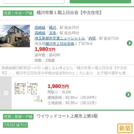
桶川市第１期上日出谷【中古住宅】
売買｜中古一戸建
高崎線
「
桶川
」駅 徒歩25分
高崎線
「
北本
」駅 徒歩46分
埼玉新都市交通ニューシャトル
「
内宿
」駅 徒歩71分
埼玉県
桶川市
上日出谷南
１丁目78-6
1,980
万円
築年数：築43年
階数：2階建
高崎線桶川駅周辺への引っ越しをお考えなら「桶川市第１期上日出谷【中古住
宅】」。桶川市立日出谷小学校が徒歩9分のところにあり、お子様の通学も便利
です。追い焚き機能付きですので...
1,980
万
円
間取り：3LDK
建物面積：
82.80㎡（25.04坪）
土地面積：
92.95㎡（28.11坪）
ワイウッドコート上尾市上第3期
売買｜新築一戸建
7月3日 値下げ