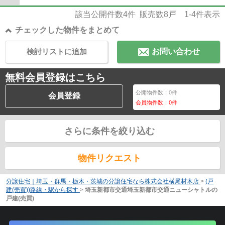
該当公開件数
4
件 販売数
8
戸
1-4
件表示
チェックした物件をまとめて
検討リストに追加
お問い合わせ
無料会員登録はこちら
公開物件数：
0
件
会員登録
会員物件数：
0
件
さらに条件を絞り込む
物件リクエスト
分譲住宅｜埼玉・群馬・栃木・茨城の分譲住宅なら株式会社横尾材木店
>
(戸
建(売買))路線・駅から探す
>
埼玉新都市交通埼玉新都市交通ニューシャトルの
戸建(売買)