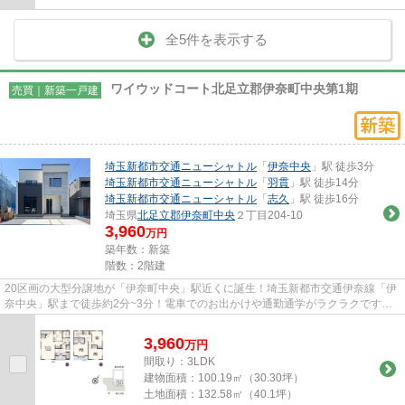
全5件を表示する
ワイウッドコート北足立郡伊奈町中央第1期
売買｜新築一戸建
埼玉新都市交通ニューシャトル
「
伊奈中央
」駅 徒歩3分
埼玉新都市交通ニューシャトル
「
羽貫
」駅 徒歩14分
埼玉新都市交通ニューシャトル
「
志久
」駅 徒歩16分
埼玉県
北足立郡伊奈町
中央
２丁目204-10
3,960
万円
築年数：新築
階数：2階建
20区画の大型分譲地が「伊奈町中央」駅近くに誕生！埼玉新都市交通伊奈線「伊
奈中央」駅まで徒歩約2分~3分！電車でのお出かけや通勤通学がラクラクです。
全区画40坪以上で、建物と駐...
3,960
万
円
間取り：3LDK
建物面積：
100.19㎡（30.30坪）
土地面積：
132.58㎡（40.1坪）