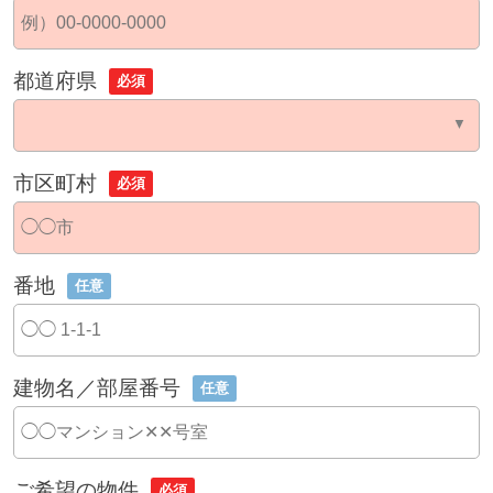
都道府県
必須
市区町村
必須
番地
任意
建物名／部屋番号
任意
ご希望の物件
必須