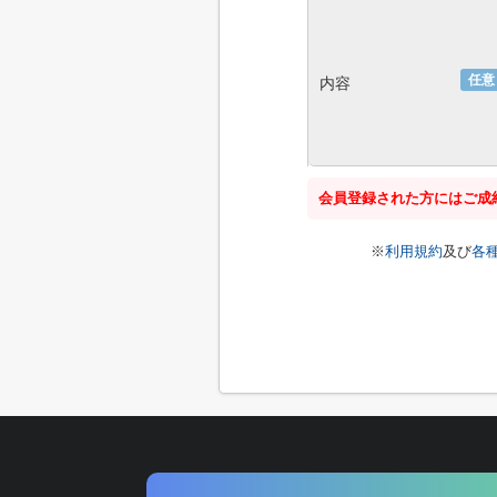
任意
内容
会員登録された方にはご成
※
利用規約
及び
各