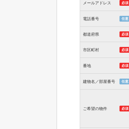
メールアドレス
必須
電話番号
任意
都道府県
必須
市区町村
必須
番地
必須
建物名／部屋番号
任意
ご希望の物件
必須