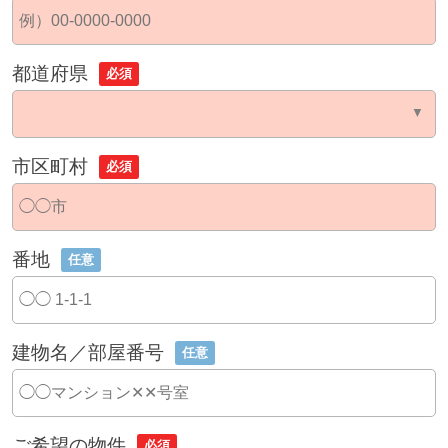
都道府県
必須
市区町村
必須
番地
任意
建物名／部屋番号
任意
ご希望の物件
必須